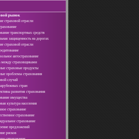
овой рынок
ие страховой отрасли
рахование
вание транспортных средств
ьная защищенность на дорогах
ие страховой отрасли
едитование
ольное автострахование
 между страховщиками
ые страховые продукты
ые проблемы страхования
вой случай
арубежных стран
ктивы развития страхования
вание имущества
вая культура населения
ное страхование
твенное страхование
дуальное страхование
ение предложений
ие рисков
ры страхования