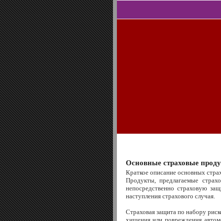
Основные страховые прод
Краткое описание основных стра
Продукты, предлагаемые страх
непосредственно страховую защи
наступления страхового случая.
Страховая защита по набору риск
хищения или повреждения автомо