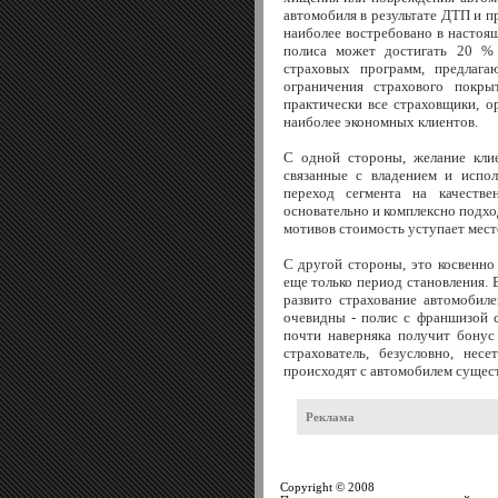
автомобиля в результате ДТП и п
наиболее востребовано в настоя
полиса может достигать 20 % 
страховых программ, предлаг
ограничения страхового покры
практически все страховщики, о
наиболее экономных клиентов.
С одной стороны, желание кли
связанные с владением и испол
переход сегмента на качестве
основательно и комплексно подхо
мотивов стоимость уступает мест
С другой стороны, это косвенно
еще только период становления.
развито страхование автомобил
очевидны - полис с франшизой с
почти наверняка получит бонус
страхователь, безусловно, не
происходят с автомобилем сущес
Реклама
Copyright © 2008