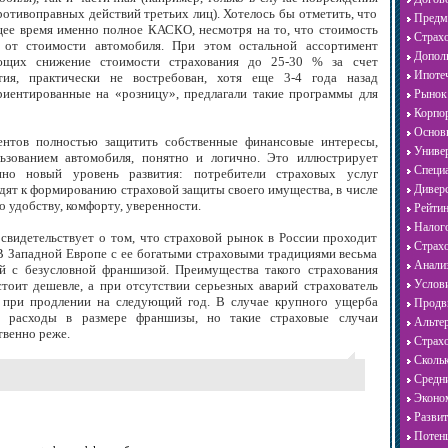
ротивоправных действий третьих лиц). Хотелось бы отметить, что
Предме
щее время именно полное КАСКО, несмотря на то, что стоимость
Страхо
от стоимости автомобиля. При этом остальной ассортимент
Дополн
ающих снижение стоимости страхования до 25-30 % за счет
Ипотеч
тия, практически не востребован, хотя еще 3-4 года назад
риентированные на «розницу», предлагали такие программы для
Рынок 
Корпор
Основн
ентов полностью защитить собственные финансовые интересы,
Универ
ьзованием автомобиля, понятно и логично. Это иллюстрирует
Специа
нно новый уровень развития: потребители страховых услуг
дят к формированию страховой защиты своего имущества, в числе
Диверс
о удобству, комфорту, уверенности.
Рейтин
Налого
 свидетельствует о том, что страховой рынок в России проходит
Страхо
 В Западной Европе с ее богатыми страховыми традициями весьма
Анализ
ей с безусловной франшизой. Преимущества такого страхования
Услови
тоит дешевле, а при отсутствии серьезных аварий страхователь
 при продлении на следующий год. В случае крупного ущерба
Продви
сет расходы в размере франшизы, но такие страховые случаи
Альтер
твенно реже.
Страхо
Скольк
Средни
Эконом
Развит
Потенц