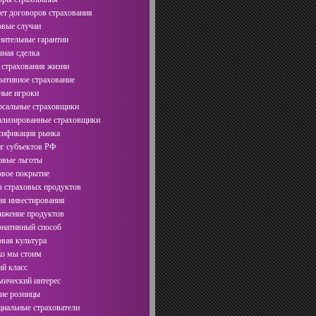
т договоров страхования
вые случаи
ительные гарантии
ная сделка
страхования жизни
ативное страхование
ые игроки
сальные страховщики
лизированные страховщики
ификация рынка
г субъектов РФ
вые льготы
вое покрытие
 страховых продуктов
я инвестирования
жение продуктов
нативный способ
вая культура
о мы стоим
й класс
ический интерес
ие розницы
иальные страхователи