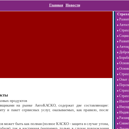
Главная
|
Новости
Страх
Развит
Автост
Страхо
Социал
Развит
Автокр
Добров
Борьба
Основн
Основн
Страхо
Опыт з
Перспе
Страхо
укты
Страхо
ховых продуктов
Ипотеч
овщиками на рынке АвтоКАСКО, содержат две составляющие:
Имущес
ту и пакет сервисных услуг, оказываемых, как правило, после
Индиви
Расшир
Снижен
ов может быть как полная (полное КАСКО - защита в случае угона,
биля), так и частичная (например, только в случае повреждения
Догово